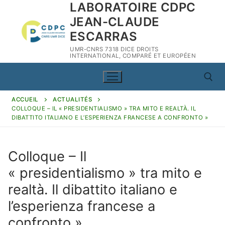
LABORATOIRE CDPC
Aller
au
JEAN-CLAUDE
contenu
ESCARRAS
UMR-CNRS 7318 DICE DROITS
INTERNATIONAL, COMPARÉ ET EUROPÉEN
ACCUEIL
ACTUALITÉS
COLLOQUE – IL « PRESIDENTIALISMO » TRA MITO E REALTÀ. IL
Rechercher :
DIBATTITO ITALIANO E L’ESPERIENZA FRANCESE A CONFRONTO »
Colloque – Il
« presidentialismo » tra mito e
Rechercher
:
realtà. Il dibattito italiano e
l’esperienza francese a
CDPC
confronto »