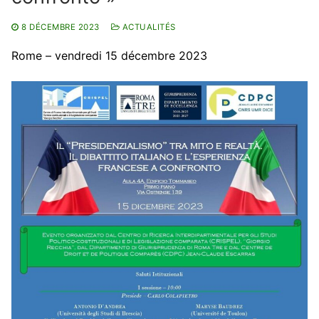
Pour nous contacter
Membres
8 DÉCEMBRE 2023
ACTUALITÉS
Bibliothèque
Rome – vendredi 15 décembre 2023
Revues
Cahiers du CDPC
Publications
La Lettre d’Italie
Thèses / HDR
Thèses en cours
Masters
Thèses soutenues
Actualités
HDR soutenues