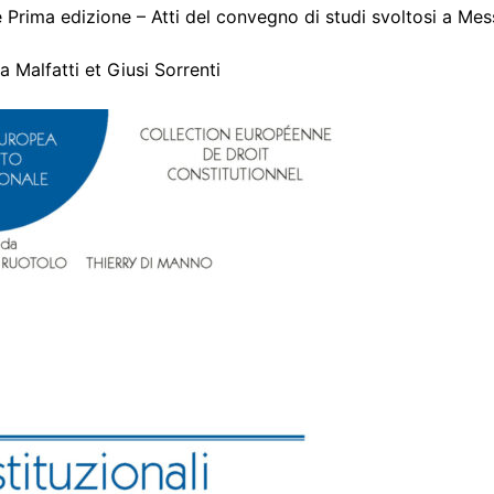
ale Prima edizione – Atti del convegno di studi svoltosi a M
a Malfatti et Giusi Sorrenti
tacter
DPC
ie
rs
ues
s