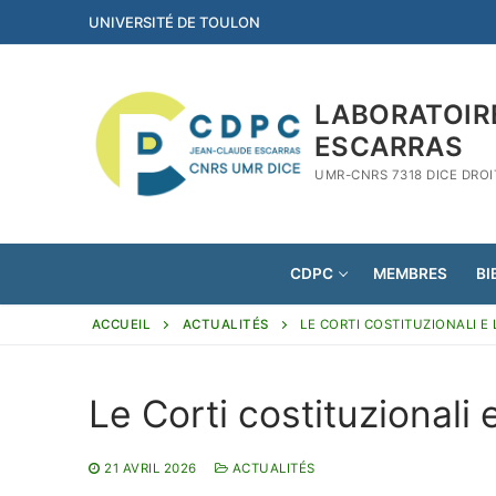
Aller
UNIVERSITÉ DE TOULON
au
contenu
LABORATOIR
ESCARRAS
UMR-CNRS 7318 DICE DRO
CDPC
MEMBRES
BI
ACCUEIL
ACTUALITÉS
LE CORTI COSTITUZIONALI E
Le Corti costituzionali 
21 AVRIL 2026
ACTUALITÉS
Rechercher