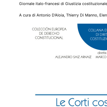
Giornale italo-francesi di Giustizia costituzion
:
A cura di Antonio D’Aloia, Thierry Di Manno, Elen
CDPC
Pour nous con
Membres
Bibliothèque
Revues
Cahiers du C
Publications
La Lettre d’Ital
Thèses / HDR
Thèses en cou
Masters
Thèses souten
Actualités
HDR soutenue