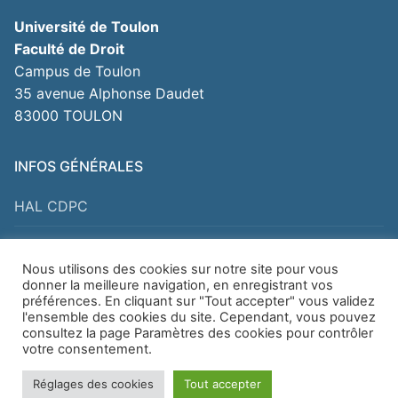
Université de Toulon
Faculté de Droit
Campus de Toulon
35 avenue Alphonse Daudet
83000 TOULON
INFOS GÉNÉRALES
HAL CDPC
Pour nous contacter
Nous utilisons des cookies sur notre site pour vous
Mentions légales
donner la meilleure navigation, en enregistrant vos
préférences. En cliquant sur "Tout accepter" vous validez
l'ensemble des cookies du site. Cependant, vous pouvez
consultez la page Paramètres des cookies pour contrôler
votre consentement.
Copyright © 2026 Laboratoire CDPC JEAN-CLAUDE
Réglages des cookies
Tout accepter
ESCARRAS – Université de Toulon –
Mentions légales