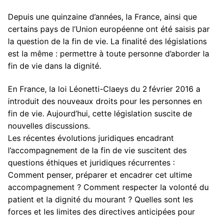
Pour nous contacter
Membres
Depuis une quinzaine d’années, la France, ainsi que
Bibliothèque
certains pays de l’Union européenne ont été saisis par
la question de la fin de vie. La finalité des législations
Revues
est la même : permettre à toute personne d’aborder la
fin de vie dans la dignité.
Cahiers du CDPC
Publications
En France, la loi Léonetti-Claeys du 2 février 2016 a
La Lettre d’Italie
Thèses / HDR
introduit des nouveaux droits pour les personnes en
fin de vie. Aujourd’hui, cette législation suscite de
Thèses en cours
Masters
nouvelles discussions.
Thèses soutenues
Actualités
Les récentes évolutions juridiques encadrant
l’accompagnement de la fin de vie suscitent des
HDR soutenues
questions éthiques et juridiques récurrentes :
Comment penser, préparer et encadrer cet ultime
accompagnement ? Comment respecter la volonté du
patient et la dignité du mourant ? Quelles sont les
forces et les limites des directives anticipées pour