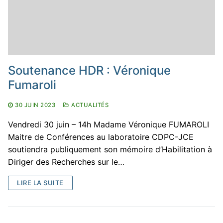
Pour nous contacter
Membres
Bibliothèque
Revues
Soutenance HDR : Véronique
Cahiers du CDPC
Publications
Fumaroli
La Lettre d’Italie
Thèses / HDR
30 JUIN 2023
ACTUALITÉS
Thèses en cours
Masters
Vendredi 30 juin – 14h Madame Véronique FUMAROLI
Maitre de Conférences au laboratoire CDPC-JCE
Thèses soutenues
Actualités
soutiendra publiquement son mémoire d’Habilitation à
HDR soutenues
Diriger des Recherches sur le…
LIRE LA SUITE