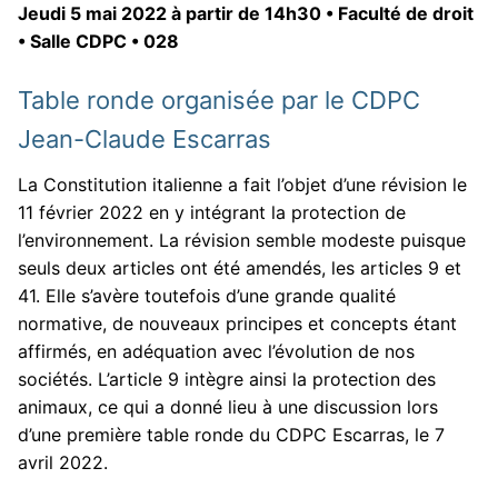
Jeudi 5 mai 2022 à partir de 14h30 • Faculté de droit
Pour nous contacter
Membres
• Salle CDPC • 028
Bibliothèque
Table ronde organisée par le CDPC
Revues
Jean-Claude Escarras
Cahiers du CDPC
Publications
La Constitution italienne a fait l’objet d’une révision le
La Lettre d’Italie
Thèses / HDR
11 février 2022 en y intégrant la protection de
l’environnement. La révision semble modeste puisque
Thèses en cours
Masters
seuls deux articles ont été amendés, les articles 9 et
41. Elle s’avère toutefois d’une grande qualité
Thèses soutenues
Actualités
normative, de nouveaux principes et concepts étant
affirmés, en adéquation avec l’évolution de nos
HDR soutenues
sociétés. L’article 9 intègre ainsi la protection des
animaux, ce qui a donné lieu à une discussion lors
d’une première table ronde du CDPC Escarras, le 7
avril 2022.