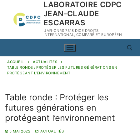
LABORATOIRE CDPC
Aller
au
JEAN-CLAUDE
contenu
ESCARRAS
UMR-CNRS 7318 DICE DROITS
INTERNATIONAL, COMPARÉ ET EUROPÉEN
ACCUEIL
ACTUALITÉS
TABLE RONDE : PROTÉGER LES FUTURES GÉNÉRATIONS EN
Rechercher :
PROTÉGEANT L’ENVIRONNEMENT
Table ronde : Protéger les
futures générations en
Rechercher
:
protégeant l’environnement
CDPC
5 MAI 2022
ACTUALITÉS