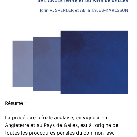
Pour nous contacter
Membres
Bibliothèque
Revues
Cahiers du CDPC
Publications
La Lettre d’Italie
Thèses / HDR
Thèses en cours
Masters
Thèses soutenues
Actualités
HDR soutenues
Résumé :
La procédure pénale anglaise, en vigueur en
Angleterre et au Pays de Galles, est à l’origine de
toutes les procédures pénales du common law.