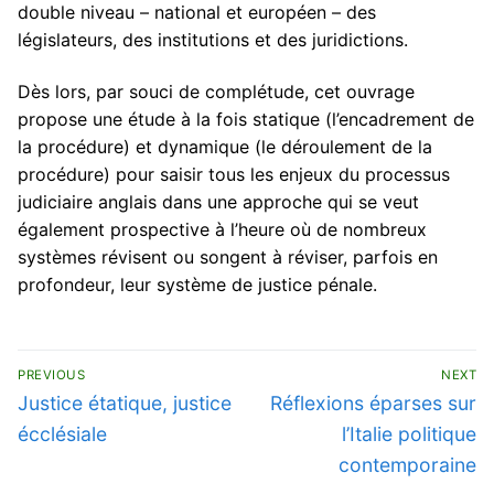
double niveau – national et européen – des
législateurs, des institutions et des juridictions.
Dès lors, par souci de complétude, cet ouvrage
propose une étude à la fois statique (l’encadrement de
la procédure) et dynamique (le déroulement de la
procédure) pour saisir tous les enjeux du processus
judiciaire anglais dans une approche qui se veut
également prospective à l’heure où de nombreux
systèmes révisent ou songent à réviser, parfois en
profondeur, leur système de justice pénale.
Navigation
PREVIOUS
NEXT
de
Previous
Next
Justice étatique, justice
Réflexions éparses sur
post:
post:
l’article
écclésiale
l’Italie politique
contemporaine