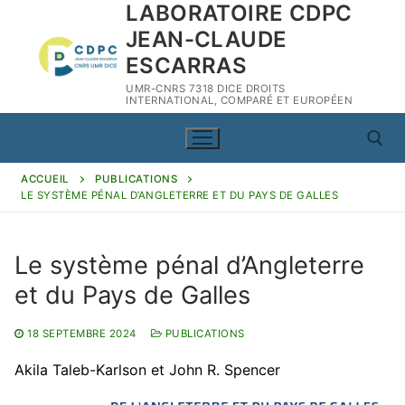
LABORATOIRE CDPC
Aller
au
JEAN-CLAUDE
contenu
ESCARRAS
UMR-CNRS 7318 DICE DROITS
INTERNATIONAL, COMPARÉ ET EUROPÉEN
ACCUEIL
PUBLICATIONS
LE SYSTÈME PÉNAL D’ANGLETERRE ET DU PAYS DE GALLES
Rechercher :
Le système pénal d’Angleterre
et du Pays de Galles
Rechercher
:
18 SEPTEMBRE 2024
PUBLICATIONS
Akila Taleb-Karlson et John R. Spencer
CDPC