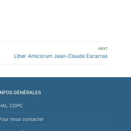
NEXT
Next
Liber Amicorum Jean-Claude Escarras
post:
INFOS GÉNÉRALES
HAL CDPC
Pour nous contacter