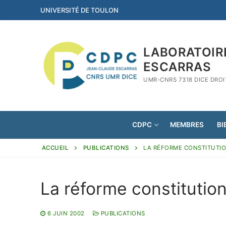
Aller
UNIVERSITÉ DE TOULON
au
contenu
LABORATOIR
ESCARRAS
UMR-CNRS 7318 DICE DRO
CDPC
MEMBRES
BI
ACCUEIL
PUBLICATIONS
LA RÉFORME CONSTITUTIO
La réforme constitutionn
6 JUIN 2002
PUBLICATIONS
Rechercher