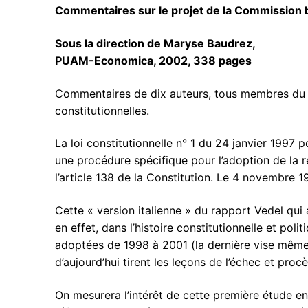
Commentaires sur le projet de la Commission b
:
Sous la direction de Maryse Baudrez,
CDPC
PUAM-Economica, 2002, 338 pages
Pour nous con
Membres
Commentaires de dix auteurs, tous membres du
Bibliothèque
constitutionnelles.
Revues
La loi constitutionnelle n° 1 du 24 janvier 1997 
une procédure spécifique pour l’adoption de la ré
Cahiers du C
Publications
l’article 138 de la Constitution. Le 4 novembre 
La Lettre d’Ital
Thèses / HDR
Cette « version italienne » du rapport Vedel qui
Thèses en cou
Masters
en effet, dans l’histoire constitutionnelle et pol
adoptées de 1998 à 2001 (la dernière vise même t
Thèses souten
Actualités
d’aujourd’hui tirent les leçons de l’échec et pr
HDR soutenue
On mesurera l’intérêt de cette première étude e