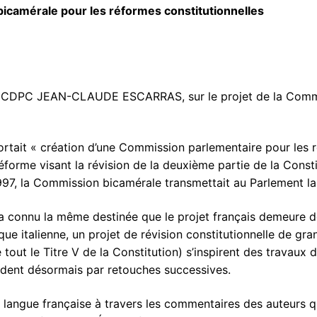
icamérale pour les réformes constitutionnelles
tacter
 CDPC JEAN-CLAUDE ESCARRAS, sur le projet de la Commi
portait « création d’une Commission parlementaire pour les 
forme visant la révision de la deuxième partie de la Consti
DPC
1997, la Commission bicamérale transmettait au Parlement la 
ie
 a connu la même destinée que le projet français demeure de 
rs
itique italienne, un projet de révision constitutionnelle de gr
out le Titre V de la Constitution) s’inspirent des travaux 
ues
ocèdent désormais par retouches successives.
s
n langue française à travers les commentaires des auteurs 