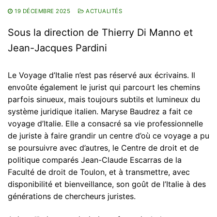
Pour nous contacter
Membres
19 DÉCEMBRE 2025
ACTUALITÉS
Bibliothèque
Sous la direction de Thierry Di Manno et
Jean-Jacques Pardini
Revues
Cahiers du CDPC
Publications
Le Voyage d’Italie n’est pas réservé aux écrivains. Il
envoûte également le jurist qui parcourt les chemins
La Lettre d’Italie
Thèses / HDR
parfois sinueux, mais toujours subtils et lumineux du
système juridique italien. Maryse Baudrez a fait ce
Thèses en cours
Masters
voyage d’Italie. Elle a consacré sa vie professionnelle
Thèses soutenues
Actualités
de juriste à faire grandir un centre d’où ce voyage a pu
se poursuivre avec d’autres, le Centre de droit et de
HDR soutenues
politique comparés Jean-Claude Escarras de la
Faculté de droit de Toulon, et à transmettre, avec
disponibilité et bienveillance, son goût de l’Italie à des
générations de chercheurs juristes.