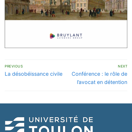
Navigation
PREVIOUS
NEXT
de
Previous
Next
La désobéissance civile
Conférence : le rôle de
post:
post:
l’article
l’avocat en détention