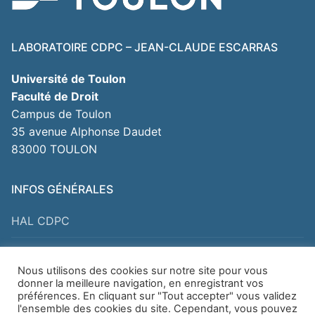
LABORATOIRE CDPC – JEAN-CLAUDE ESCARRAS
Université de Toulon
Faculté de Droit
Campus de Toulon
35 avenue Alphonse Daudet
83000 TOULON
INFOS GÉNÉRALES
HAL CDPC
Pour nous contacter
Nous utilisons des cookies sur notre site pour vous
donner la meilleure navigation, en enregistrant vos
Mentions légales
préférences. En cliquant sur "Tout accepter" vous validez
l'ensemble des cookies du site. Cependant, vous pouvez