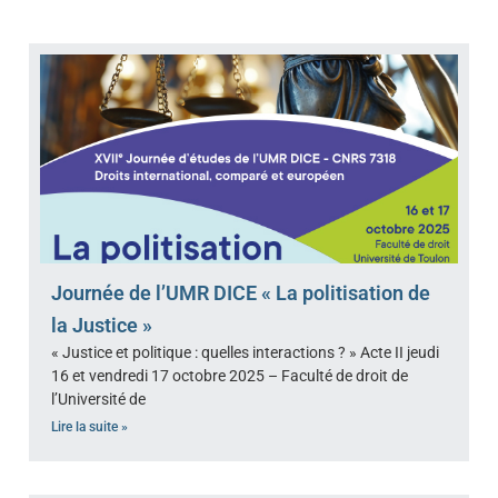
Pour nous contacter
Membres
Bibliothèque
Revues
Cahiers du CDPC
Publications
La Lettre d’Italie
Thèses / HDR
Thèses en cours
Masters
Journée de l’UMR DICE « La politisation de
Thèses soutenues
Actualités
la Justice »
« Justice et politique : quelles interactions ? » Acte II jeudi
HDR soutenues
16 et vendredi 17 octobre 2025 – Faculté de droit de
l’Université de
Lire la suite »