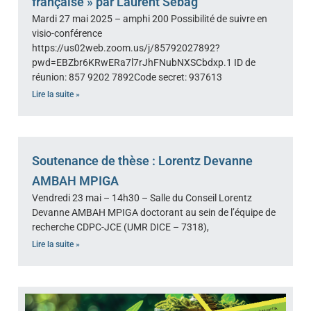
française » par Laurent Sebag
Mardi 27 mai 2025 – amphi 200 Possibilité de suivre en
visio-conférence
https://us02web.zoom.us/j/85792027892?
pwd=EBZbr6KRwERa7l7rJhFNubNXSCbdxp.1 ID de
réunion: 857 9202 7892Code secret: 937613
Lire la suite »
Soutenance de thèse : Lorentz Devanne
AMBAH MPIGA
Vendredi 23 mai – 14h30 – Salle du Conseil Lorentz
Devanne AMBAH MPIGA doctorant au sein de l’équipe de
recherche CDPC-JCE (UMR DICE – 7318),
Lire la suite »